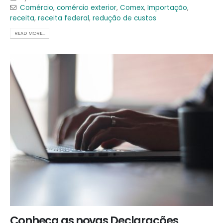
Comércio
,
comércio exterior
,
Comex
,
Importação
,
receita
,
receita federal
,
redução de custos
READ MORE...
Conheça as novas Declarações