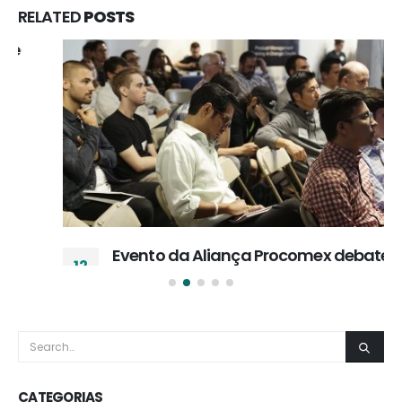
RELATED
POSTS
Evento da Aliança Procomex debate
12
transformações no comércio exterior e
jul
preparo das empresas
A Aliança Procomex promoveu seminário com
o tema Jornada de transformação do...
read more