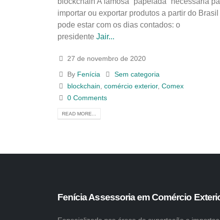
blockchain A famosa “papelada” necessária pa
importar ou exportar produtos a partir do Brasil
pode estar com os dias contados: o
presidente
Jair...
27 de novembro de 2020
By
Fenícia
Sem categoria
blockchain
,
comércio exterior
,
Comex
0 Comments
READ MORE...
Fenícia Assessoria em Comércio Exteri