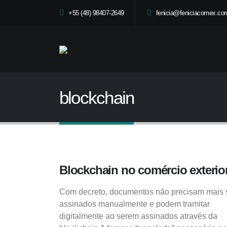
+55 (48) 98407-2649
fenicia@feniciacomex.com
blockchain
Blockchain no comércio exterio
Com decreto, documentos não precisam mais 
assinados manualmente e podem tramitar
digitalmente ao serem assinados através da