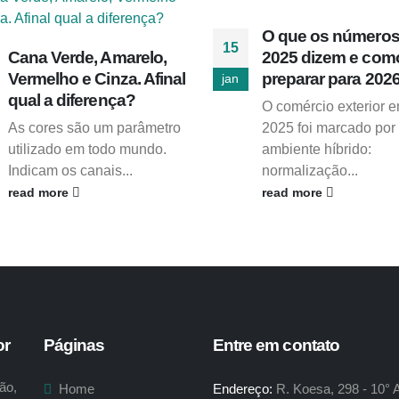
O que os números
15
Cana Verde, Amarelo,
2025 dizem e com
Vermelho e Cinza. Afinal
preparar para 202
jan
qual a diferença?
O comércio exterior 
As cores são um parâmetro
2025 foi marcado por
utilizado em todo mundo.
ambiente híbrido:
Indicam os canais...
normalização...
read more
read more
or
Páginas
Entre em contato
ão,
Home
Endereço:
R. Koesa, 298 - 10° 