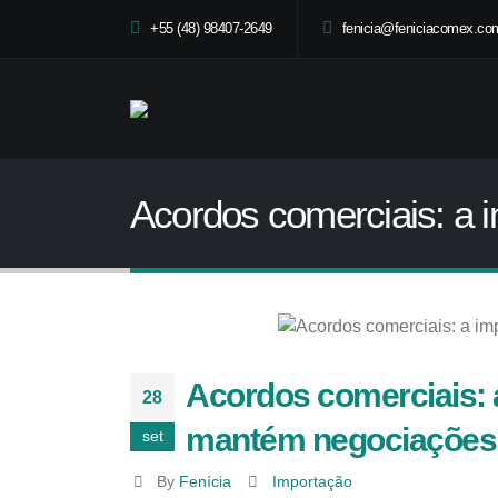
+55 (48) 98407-2649
fenicia@feniciacomex.com
Acordos comerciais: a 
Acordos comerciais: a
28
mantém negociações
set
By
Fenícia
Importação