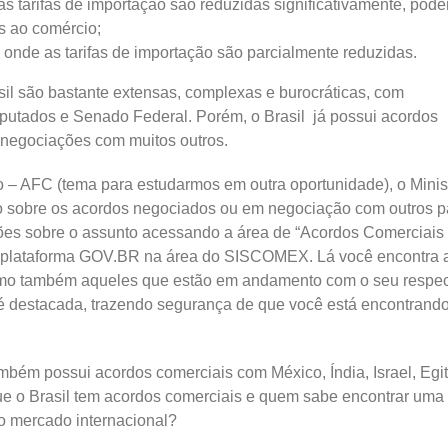
arifas de importação são reduzidas significativamente, pod
s ao comércio;
e as tarifas de importação são parcialmente reduzidas.
il são bastante extensas, complexas e burocráticas, com
tados e Senado Federal. Porém, o Brasil já possui acordos
 negociações com muitos outros.
 – AFC (tema para estudarmos em outra oportunidade), o Minis
 sobre os acordos negociados ou em negociação com outros p
ções sobre o assunto acessando a área de “Acordos Comerciais
 na plataforma GOV.BR na área do SISCOMEX. Lá você encontra 
mo também aqueles que estão em andamento com o seu respec
s é destacada, trazendo segurança de que você está encontrand
ambém possui acordos comerciais com México, Índia, Israel, Egi
que o Brasil tem acordos comerciais e quem sabe encontrar uma
o mercado internacional?