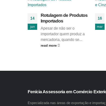
Rotulagem de Produtos
14
16
Importados
jun
mar
Apesar de não ser o
importador quem produz a
mercadoria, quando se...
read more
Fenícia Assessoria em Comércio Exteri
Especializada nas áreas de exportação e importaç