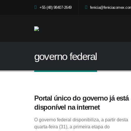
+55 (48) 98407-2649
fenicia@feniciacomex.com
governo federal
Portal único do governo já está
disponível na internet
O governo federal disponibiliza, a partir desta
quarta-feira (31), a primeira etapa do