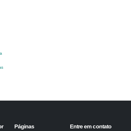
da
as
or
Páginas
Entre em contato