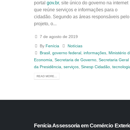
portal
gov.br
, site único do governo na internet
que reúne serviços e informações para o
cidadão. Segundo as áreas responsáveis pelo
projeto, o...
7 de agosto de 2019
By
Fenícia
Notícias
Brasil
,
governo federal
,
informações
,
Ministério 
Economia
,
Secretaria de Governo
,
Secretaria Geral
da Presidência
,
serviços
,
Sinesp Cidadão
,
tecnologi
READ MORE...
Fenícia Assessoria em Comércio Exteri