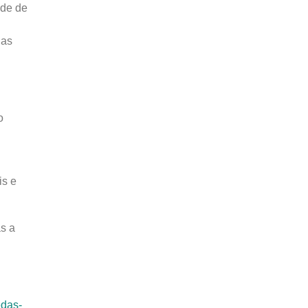
ade de
las
o
is e
s a
edas-