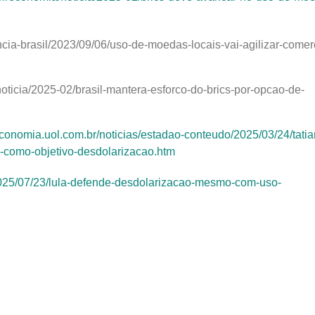
gencia-brasil/2023/09/06/uso-de-moedas-locais-vai-agilizar-comer
/noticia/2025-02/brasil-mantera-esforco-do-brics-por-opcao-de-
economia.uol.com.br/noticias/estadao-conteudo/2025/03/24/tatia
em-como-objetivo-desdolarizacao.htm
/2025/07/23/lula-defende-desdolarizacao-mesmo-com-uso-