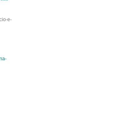
cio-e-
na-