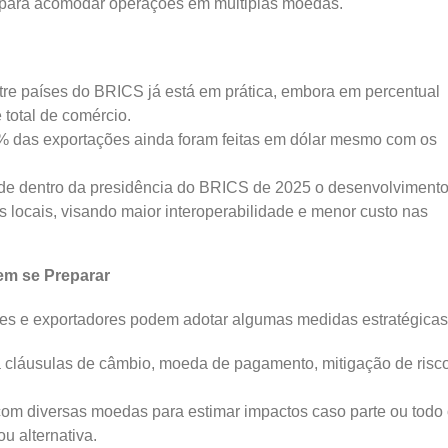
s para acomodar operações em múltiplas moedas.
re países do BRICS já está em prática, embora em percentual
 total de comércio.
5% das exportações ainda foram feitas em dólar mesmo com os
dade dentro da presidência do BRICS de 2025 o desenvolviment
locais, visando maior interoperabilidade e menor custo nas
m se Preparar
res e exportadores podem adotar algumas medidas estratégicas
ja cláusulas de câmbio, moeda de pagamento, mitigação de risc
om diversas moedas para estimar impactos caso parte ou todo
u alternativa.