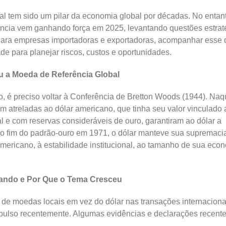
l tem sido um pilar da economia global por décadas. No entant
ância vem ganhando força em 2025, levantando questões estrat
. Para empresas importadoras e exportadoras, acompanhar esse
e para planejar riscos, custos e oportunidades.
u a Moeda de Referência Global
, é preciso voltar à Conferência de Bretton Woods (1944). Naq
 atreladas ao dólar americano, que tinha seu valor vinculado 
 e com reservas consideráveis de ouro, garantiram ao dólar a
o fim do padrão-ouro em 1971, o dólar manteve sua supremaci
mericano, à estabilidade institucional, ao tamanho de sua eco
rando e Por Que o Tema Cresceu
e de moedas locais em vez do dólar nas transações internacion
pulso recentemente. Algumas evidências e declarações recente