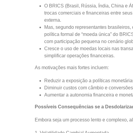
O BRICS (Brasil, Rússia, Índia, China e Á
trocas comerciais e financeiras entre seu
externa.
Mas, segundo representantes brasileiros,
política formal de “moeda única” do BRICS
com participação pequena no cenário glo
Cresce o uso de moedas locais nas transa
simplificar operações financeiras.
As motivações mais fortes incluem:
Reduzir a exposição a políticas monetári
Diminuir custos com câmbio e conversões
Aumentar a autonomia financeira e monet
Possíveis Consequências se a Desdolariza
Embora seja um processo lento e complexo, alg
1. Volatilidade Cambial Aumentada