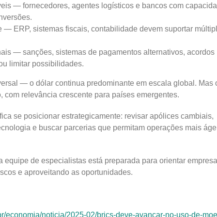
áveis — fornecedores, agentes logísticos e bancos com capacid
onversões.
 — ERP, sistemas fiscais, contabilidade devem suportar múltip
is — sanções, sistemas de pagamentos alternativos, acordos
ou limitar possibilidades.
ersal — o dólar continua predominante em escala global. Mas 
, com relevância crescente para países emergentes.
fica se posicionar estrategicamente: revisar apólices cambiais,
 tecnologia e buscar parcerias que permitam operações mais áge
 equipe de especialistas está preparada para orientar empresa
iscos e aproveitando as oportunidades.
.br/economia/noticia/2025-02/brics-deve-avancar-no-uso-de-mo