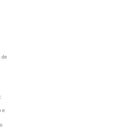
o de
:
o e
 o