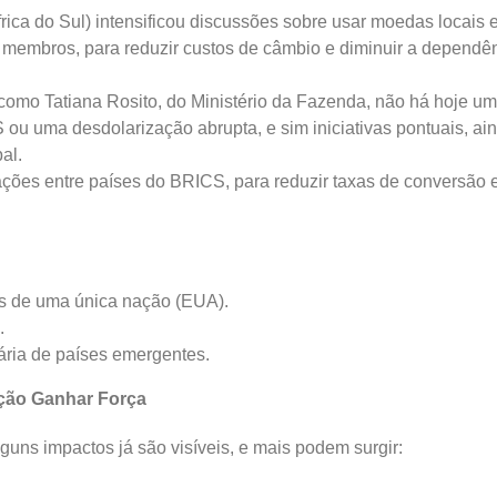
frica do Sul) intensificou discussões sobre usar moedas locais
s membros, para reduzir custos de câmbio e diminuir a dependê
 como Tatiana Rosito, do Ministério da Fazenda, não há hoje u
 ou uma desdolarização abrupta, e sim iniciativas pontuais, ai
bal.
ções entre países do BRICS, para reduzir taxas de conversão 
as de uma única nação (EUA).
.
ária de países emergentes.
ção Ganhar Força
uns impactos já são visíveis, e mais podem surgir: