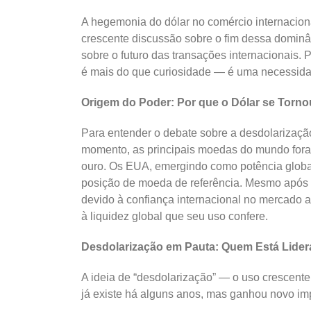
A hegemonia do dólar no comércio internaciona
crescente discussão sobre o fim dessa domin
sobre o futuro das transações internacionais
é mais do que curiosidade — é uma necessidad
Origem do Poder: Por que o Dólar se Torno
Para entender o debate sobre a desdolarização
momento, as principais moedas do mundo foram
ouro. Os EUA, emergindo como potência global
posição de moeda de referência. Mesmo após 
devido à confiança internacional no mercado a
à liquidez global que seu uso confere.
Desdolarização em Pauta: Quem Está Lide
A ideia de “desdolarização” — o uso crescent
já existe há alguns anos, mas ganhou novo im