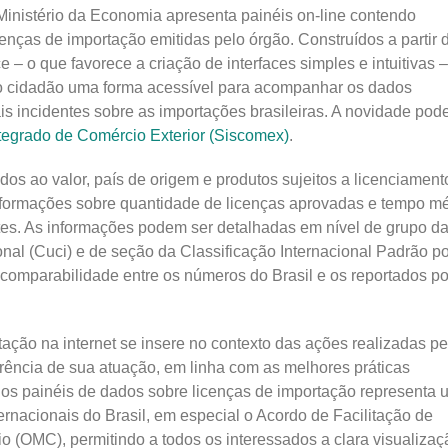
Ministério da Economia apresenta painéis on-line contendo
cenças de importação emitidas pelo órgão. Construídos a partir 
 – o que favorece a criação de interfaces simples e intuitivas –
ao cidadão uma forma acessível para acompanhar os dados
 incidentes sobre as importações brasileiras. A novidade pode
ntegrado de Comércio Exterior (Siscomex)
.
ados ao valor, país de origem e produtos sujeitos a licenciament
formações sobre quantidade de licenças aprovadas e tempo m
rtes. As informações podem ser detalhadas em nível de grupo d
nal (Cuci) e de seção da Classificação Internacional Padrão po
, comparabilidade entre os números do Brasil e os reportados po
tação na internet se insere no contexto das ações realizadas pe
rência de sua atuação, em linha com as melhores práticas
o dos painéis de dados sobre licenças de importação representa
ernacionais do Brasil, em especial o Acordo de Facilitação de
(OMC), permitindo a todos os interessados a clara visualizaç