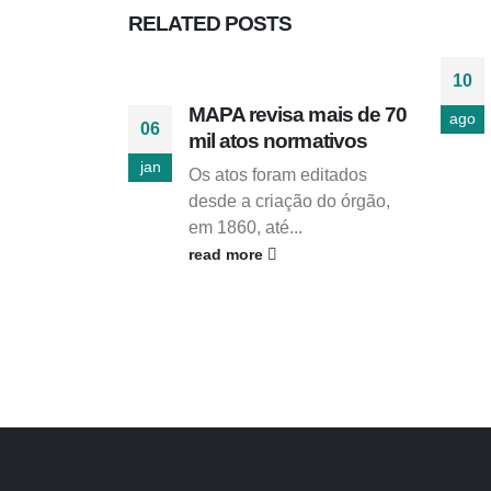
RELATED
POSTS
10
MAPA revisa mais de 70
ago
06
mil atos normativos
jan
Os atos foram editados
desde a criação do órgão,
em 1860, até...
read more