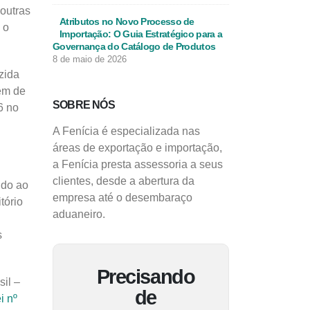
 outras
Atributos no Novo Processo de
 o
Importação: O Guia Estratégico para a
Governança do Catálogo de Produtos
8 de maio de 2026
zida
em de
SOBRE NÓS
6 no
A Fenícia é especializada nas
áreas de exportação e importação,
a Fenícia presta assessoria a seus
clientes, desde a abertura da
ido ao
empresa até o desembaraço
tório
aduaneiro.
s
Precisando
il –
de
i nº