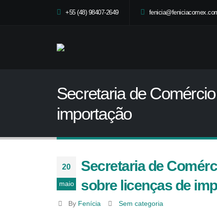
+55 (48) 98407-2649
fenicia@feniciacomex.com
Secretaria de Comércio 
importação
Secretaria de Comérci
20
sobre licenças de im
maio
By
Fenícia
Sem categoria